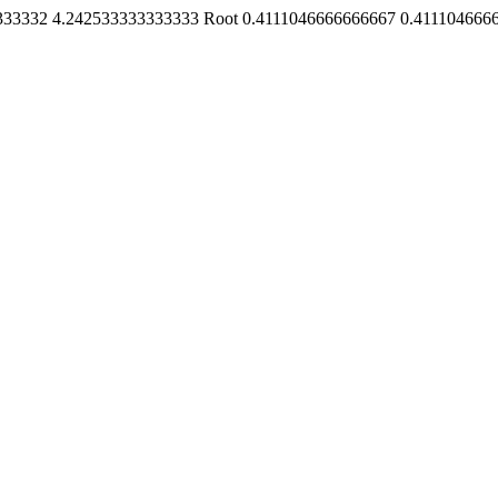
3333332 4.242533333333333 Root 0.4111046666666667 0.411104666