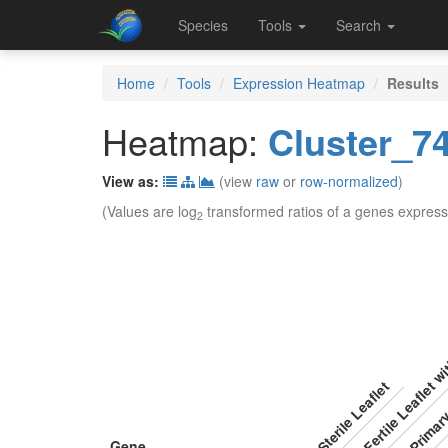
Species
Tools
Search
Home
Tools
Expression Heatmap
Results
Heatmap:
Cluster_7
View as:
(view
raw
or
row-normalized
)
(Values are log
transformed ratios of a genes express
2
Fertile Leaflet w
Primary
Sterile Leaflet
Gene