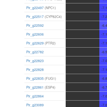
Pir_g22497
(NPC1)
-
-
-
-7.
Pir_g22517
(CYP82C4)
-
-
-
-7.
Pir_g22592
-
-
-
-6.
Pir_g22606
-
-
-
-7.
Pir_g22629
(PTR2)
-
-
-
-7.
Pir_g22782
-
-
-
-6.
Pir_g22823
-
-
-
-7.
Pir_g22828
-
-
-
-7.
Pir_g22835
(FUG1)
-
-
-
-6.
Pir_g22861
(ESP4)
-
-
-
-6.
Pir_g22864
-
-
-
-7.
Pir_g23089
-
-
-
-7.