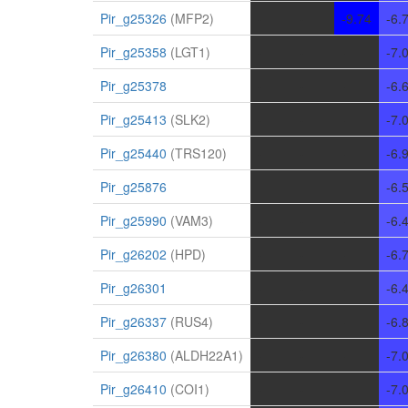
Pir_g25326
(MFP2)
-
-
-9.74
-6.
Pir_g25358
(LGT1)
-
-
-
-7.
Pir_g25378
-
-
-
-6.
Pir_g25413
(SLK2)
-
-
-
-7.
Pir_g25440
(TRS120)
-
-
-
-6.
Pir_g25876
-
-
-
-6.
Pir_g25990
(VAM3)
-
-
-
-6.
Pir_g26202
(HPD)
-
-
-
-6.
Pir_g26301
-
-
-
-6.
Pir_g26337
(RUS4)
-
-
-
-6.
Pir_g26380
(ALDH22A1)
-
-
-
-7.
Pir_g26410
(COI1)
-
-
-
-7.