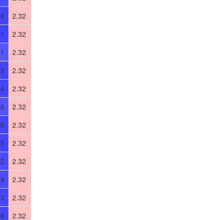
14
2.32
21
2.32
41
2.32
13
2.32
14
2.32
56
2.32
06
2.32
15
2.32
82
2.32
79
2.32
03
2.32
09
2.32