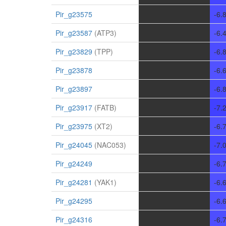
Pir_g23575
-
-
-
-6.
Pir_g23587
(ATP3)
-
-
-
-6.
Pir_g23829
(TPP)
-
-
-
-6.
Pir_g23878
-
-
-
-6.
Pir_g23897
-
-
-
-6.
Pir_g23917
(FATB)
-
-
-
-7.
Pir_g23975
(XT2)
-
-
-
-6.
Pir_g24045
(NAC053)
-
-
-
-7.
Pir_g24249
-
-
-
-6.
Pir_g24281
(YAK1)
-
-
-
-6.
Pir_g24295
-
-
-
-6.
Pir_g24316
-
-
-
-6.