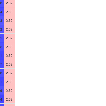
68
2.32
84
2.32
43
2.32
52
2.32
61
2.32
72
2.32
11
2.32
97
2.32
68
2.32
01
2.32
49
2.32
14
2.32