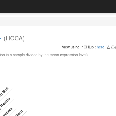
4
(HCCA)
View using InCHLib :
here
(
Ex
ion in a sample divided by the mean expression level)
ith Sori
 Rachis
Petiole
Root