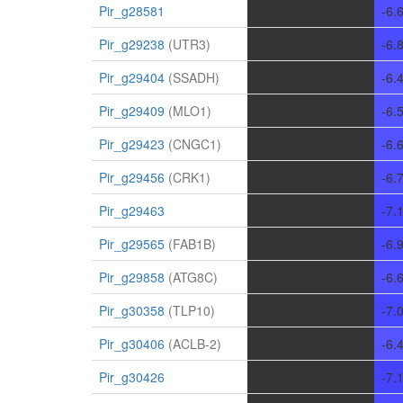
Pir_g28581
-
-
-
-6.
Pir_g29238
(UTR3)
-
-
-
-6.
Pir_g29404
(SSADH)
-
-
-
-6.
Pir_g29409
(MLO1)
-
-
-
-6.
Pir_g29423
(CNGC1)
-
-
-
-6.
Pir_g29456
(CRK1)
-
-
-
-6.
Pir_g29463
-
-
-
-7.
Pir_g29565
(FAB1B)
-
-
-
-6.
Pir_g29858
(ATG8C)
-
-
-
-6.
Pir_g30358
(TLP10)
-
-
-
-7.
Pir_g30406
(ACLB-2)
-
-
-
-6.
Pir_g30426
-
-
-
-7.