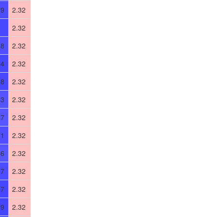
79
2.32
0
2.32
68
2.32
04
2.32
98
2.32
53
2.32
47
2.32
71
2.32
46
2.32
87
2.32
07
2.32
09
2.32