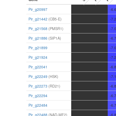
Pir_g20997
-
-
-
-6.
Pir_g21442
(CB5-E)
-
-
-
-7.
Pir_g21568
(PMSR1)
-
-
-
-7.
Pir_g21886
(SIP1A)
-
-
-
-6.
Pir_g21899
-
-
-
-7.
Pir_g21924
-
-
-
-7.
Pir_g22041
-
-
-
-6.
Pir_g22249
(HSK)
-
-
-
-7.
Pir_g22273
(RD21)
-
-
-
-6.
Pir_g22294
-
-
-
-6.
Pir_g22484
-
-
-
-6.
Pir_g22488
(NAD-ME2)
-
-
-
-6.