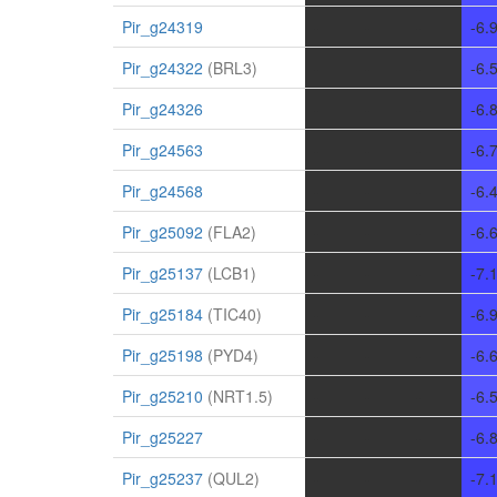
Pir_g24319
-
-
-
-6.
Pir_g24322
(BRL3)
-
-
-
-6.
Pir_g24326
-
-
-
-6.
Pir_g24563
-
-
-
-6.
Pir_g24568
-
-
-
-6.
Pir_g25092
(FLA2)
-
-
-
-6.
Pir_g25137
(LCB1)
-
-
-
-7.
Pir_g25184
(TIC40)
-
-
-
-6.
Pir_g25198
(PYD4)
-
-
-
-6.
Pir_g25210
(NRT1.5)
-
-
-
-6.
Pir_g25227
-
-
-
-6.
Pir_g25237
(QUL2)
-
-
-
-7.