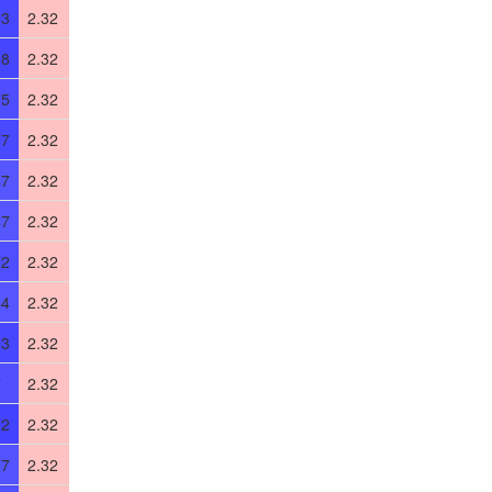
03
2.32
08
2.32
75
2.32
97
2.32
47
2.32
47
2.32
72
2.32
44
2.32
03
2.32
7
2.32
22
2.32
57
2.32