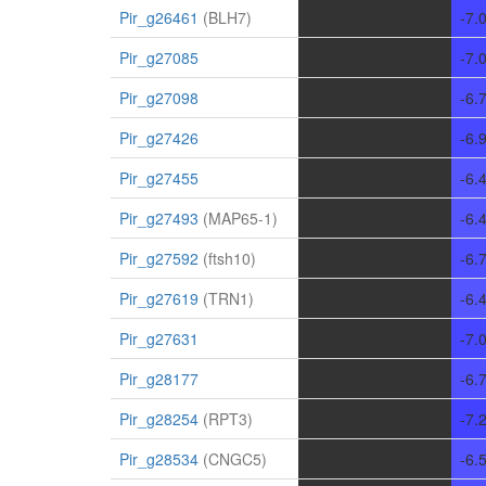
Pir_g26461
(BLH7)
-
-
-
-7.
Pir_g27085
-
-
-
-7.
Pir_g27098
-
-
-
-6.
Pir_g27426
-
-
-
-6.
Pir_g27455
-
-
-
-6.
Pir_g27493
(MAP65-1)
-
-
-
-6.
Pir_g27592
(ftsh10)
-
-
-
-6.
Pir_g27619
(TRN1)
-
-
-
-6.
Pir_g27631
-
-
-
-7.
Pir_g28177
-
-
-
-6.
Pir_g28254
(RPT3)
-
-
-
-7.
Pir_g28534
(CNGC5)
-
-
-
-6.