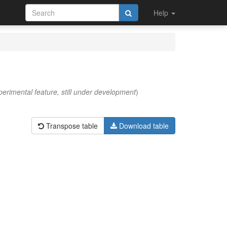
Help
perimental feature, still under development
)
Transpose table
Download table